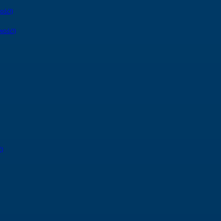
ość!)
wość!)
)