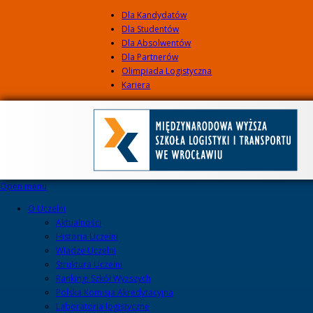
Dla Kandydatów
Dla Studentów
Dla Absolwentów
Dla Partnerów
Olimpiada Logistyczna
Kariera
Open menu
O Uczelni
Aktualności
Historia Uczelni
Władze Uczelni
Struktura Uczelni
Rankingi Szkół Wyższych
Polska Komisja Akredytacyjna
Laboratoria logistyczne