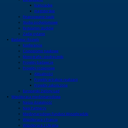
licencjackie
magisterskie
Finansowanie nauki
Studia podyplomowe
Regulamin studiów
Zadaj pytanie
Badania i Rozwój
Konferencje
Czasopismo naukowe
Monografie i podręczniki
Projekty badawcze
Projekty rozwojowe
Aktualności
Projekty w trakcie realizacji
Projekty zakończone
Europejski Zielony Ład
Współpraca międzynarodowa
Nasza działalność
Nasi Partnerzy
Międzynarodowy Fundusz Wyszehradzki
Współpraca z Francją
Współpraca z Ukrainą