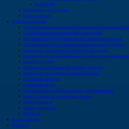
magisterskie
Przeniesienie z innej uczelni
Kursy dodatkowe
Studia podyplomowe
Zarządzanie kryzysowe w jednostkach administracji samorządo
Logistyka międzynarodowych łańcuchów dostaw
Zintegrowane systemy logistyczne SAP w łańcuchach dostaw
Zarządzanie łańcuchami dostaw w przemyśle motoryzacyjnym
Organizacja i zarządzanie przewozem osób i rzeczy
Dofinansowane studia kwalifikacyjne kształcenia zawodowego tech
Menedżer logistyki
Eksploatacja i utrzymanie infrastruktury kolejowej
Nowoczesne zarządzanie produkcją i logistyką
Logistyka humanitarna
Logistyka wojskowa
Zrównoważone zarządzanie inwestycjami budowlanymi
Systemy logistyczne w dystrybucji i handlu
Studia zamawiane
Dodatkowe korzyści
Rekrutacja
Stopnie naukowe
Rekrutacja