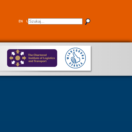
EN
UA