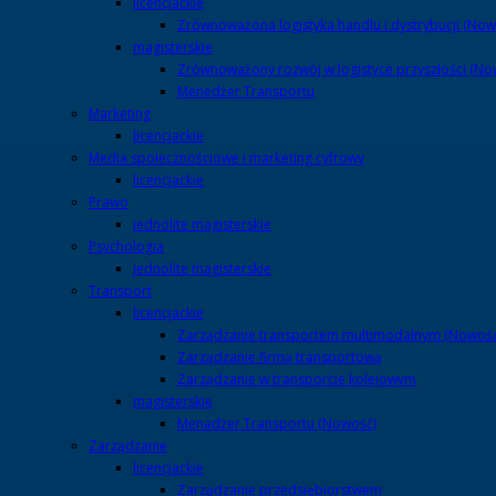
licencjackie
Zrównoważona logistyka handlu i dystrybucji (Now
magisterskie
Zrównoważony rozwój w logistyce przyszłości (No
Menedżer Transportu
Marketing
licencjackie
Media społecznościowe i marketing cyfrowy
licencjackie
Prawo
jednolite magisterskie
Psychologia
jednolite magisterskie
Transport
licencjackie
Zarządzanie transportem multimodalnym (Nowość
Zarządzanie firmą transportową
Zarządzanie w transporcie kolejowym
magisterskie
Menadżer Transportu (Nowość)
Zarządzanie
licencjackie
Zarządzanie przedsiębiorstwem