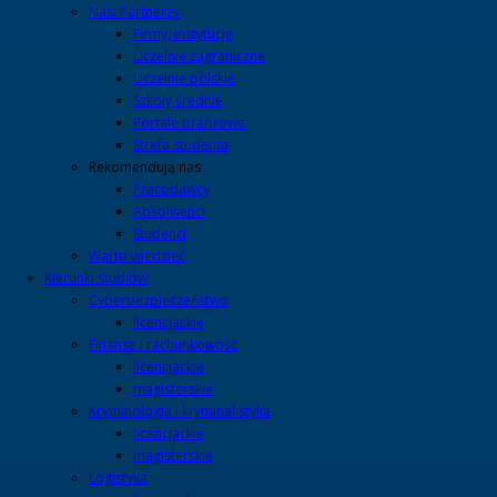
Nasi Partnerzy
Firmy, instytucje
Uczelnie zagraniczne
Uczelnie polskie
Szkoły średnie
Portale branżowe
Strefa studenta
Rekomendują nas
Pracodawcy
Absolwenci
Studenci
Warto wiedzieć
Kierunki studiów
Cyberbezpieczeństwo
licencjackie
Finanse i rachunkowość
licencjackie
magisterskie
Kryminologia i kryminalistyka
licencjackie
magisterskie
Logistyka