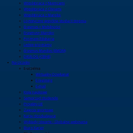
Współpraca z Niemcami
Współpraca z Chinami
Współpraca z Maroko
Logistyczne wspólne studia II stopnia
Erasmus + Mobilności
Erasmus+ Maroko
Program Edukacja
Letnie programy
Erasmus Mundus (EMDM)
DIGILOG (CBHE)
Na Uczelni
E-uczelnia
Wirtualny Dziekanat
E-learning
E-mail
Koła naukowe
Samorząd studencki
Projekty UE
Zajęcia sportowe
Kursy doszkalające
Wykłady otwarte– Globalne webinaria
Biuro Karier