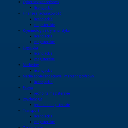
Cyberbezpieczeństwo
licencjackie
Finanse i rachunkowość
licencjackie
magisterskie
Kryminologia i kryminalistyka
licencjackie
magisterskie
Logistyka
licencjackie
magisterskie
Marketing
licencjackie
Media społecznościowe i marketing cyfrowy
licencjackie
Prawo
jednolite magisterskie
Psychologia
jednolite magisterskie
Transport
licencjackie
magisterskie
Zarządzanie